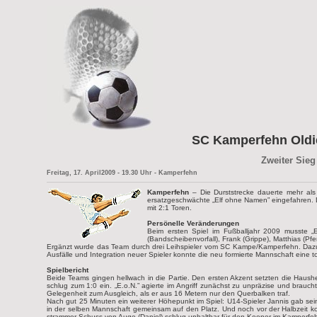
SC Kamperfehn Oldie
Zweiter Sieg
Freitag, 17. April2009 - 19.30 Uhr - Kamperfehn
Kamperfehn
– Die Durststrecke dauerte mehr al
ersatzgeschwächte „Elf ohne Namen” eingefahren. D
mit 2:1 Toren.
Persönelle Veränderungen
Beim ersten Spiel im Fußballjahr 2009 musste „
(Bandscheibenvorfall), Frank (Grippe), Matthias (Pfe
Ergänzt wurde das Team durch drei Leihspieler vom SC Kampe/Kamperfehn. Dazu fe
Ausfälle und Integration neuer Spieler konnte die neu formierte Mannschaft eine 
Spielbericht
Beide Teams gingen hellwach in die Partie. Den ersten Akzent setzten die Haus
schlug zum 1:0 ein. „E.o.N.” agierte im Angriff zunächst zu unpräzise und brau
Gelegenheit zum Ausgleich, als er aus 16 Metern nur den Querbalken traf.
Nach gut 25 Minuten ein weiterer Höhepunkt im Spiel: U14-Spieler Jannis gab sei
in der selben Mannschaft gemeinsam auf den Platz. Und noch vor der Halbzeit kon
strammer Schuss von Auge (Daniel) schlug unhaltbar für den Keeper im Kamperfe