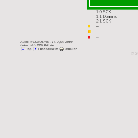
1:0 SCK
1:1 Dominic
2:1 SCK
–
–
–
Autor: © LUNOLINE
- 17. April 2009
Fotos: © LUNOLINE.de
Top
Fussballseite
Drucken
© 2