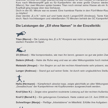
Kurz nach Wiederanpfiff gab es für Kamperfehn die erste große Chance wieder i
(Marco). Nur zwei Minuten später bewies Titan noch einmal seine Klasse als ein K
Kopfball ging knapp über das Gehäuse.
Doch in der 40. Minute war es soweit: Eine harmlose Flanke in den Fünf-Meter-Ra
zu köpfen!
Zwar steckte „E.o.N.” nicht auf und hatte durch Langer/205 (Andreas), Tante Kä
doch: Nach hochklassigen und mitreißenden 70 Minuten behielt der SC Kamperfeh
Die Leistungen der „Elf ohne Namen” in der Einzelkritik:
Titan (Marco)
– Die Leistung des „E.o.N.”-Keepers war nicht so konstant wie gewoh
starken Paraden im Spiel.
15 (Oliver)
– War kompromisslos, wie man ihn kennt, gewann so gut wie jeden Zw
Dattein (Alfred)
– Hatte die Ruhe weg und war an alter Wirkungsstätte hoch motivie
Mattatabi (Ansgar)
– Von Beginn an auf der rechten Abwehrseite sehr präsent, st
Langer (Andreas)
– Stand gut auf seiner Seite. Ist durch sein unglaubliches Stell
Halla (Hermann)
– Kämpferisch absolut topp, zeigte gleichfalls an alter Wirkungss
„Gewaltschuss” der Kamperfehner mit Kopfbrummen ausgewechselt werden.
Kroif (Uwe K.)
– Zeigte eine gewohnt routinierte Leistung auf der rechten Außenbahn
Kroif 2 (Bernd K.)
– Ein gelungenes Comeback. Hatte zuletzt am 13. Juni 2006 im 
Schnellinger (Manja)
– Fleißige „Arbeitsbiene” im Mittelfeld. Erfüllte ihre Aufgaben